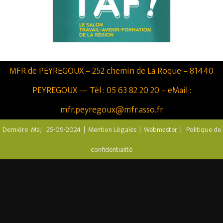
MFR de PEYREGOUX – 252 chemin de La Roque – 81440
PEYREGOUX
— Tél : 05 63 82 20 20 –
eMail :
mfr.peyregoux@mfr.asso.fr
Dernière MàJ : 25-09-2024 |
Mention Légales
|
Webmaster
|
Politique de
confidentialité